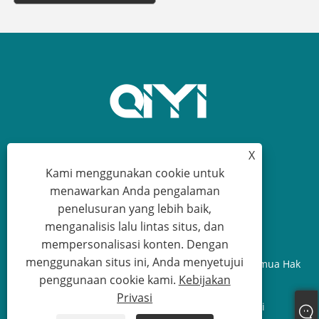
X
+86-18329164616
Kami menggunakan cookie untuk
menawarkan Anda pengalaman
sean@qiyiclothing.com
penelusuran yang lebih baik,
menganalisis lalu lintas situs, dan
mempersonalisasi konten. Dengan
menggunakan situs ini, Anda menyetujui
Hak Cipta © 2024 Ningbo QIYI Clothing Co., Ltd. Semua Hak
penggunaan cookie kami.
Kebijakan
Dilindungi Undang-undang.
Privasi
Links
Sitemap
RSS
XML
Kebijakan Privasi