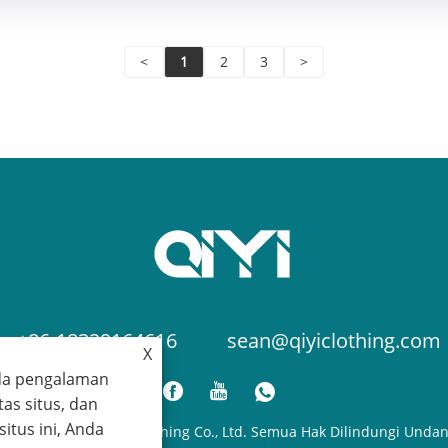
<
1
2
3
>
+86-18329164616
sean@qiyiclothing.com
X
da pengalaman
tas situs, dan
tus ini, Anda
 © 2024 Ningbo QIYI Clothing Co., Ltd. Semua Hak Dilindungi Unda